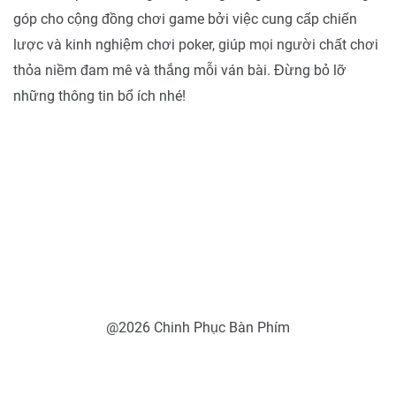
góp cho cộng đồng chơi game bởi việc cung cấp chiến
lược và kinh nghiệm chơi poker, giúp mọi người chất chơi
thỏa niềm đam mê và thắng mỗi ván bài. Đừng bỏ lỡ
những thông tin bổ ích nhé!
@2026 Chinh Phục Bàn Phím