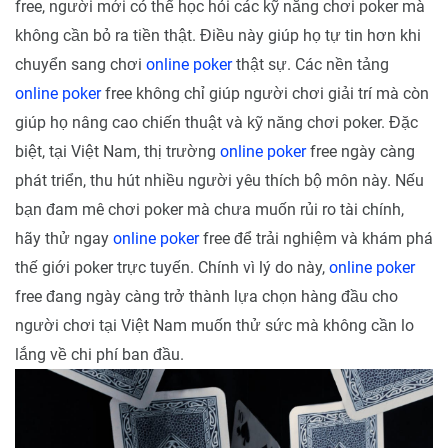
free, người mới có thể học hỏi các kỹ năng chơi poker mà
không cần bỏ ra tiền thật. Điều này giúp họ tự tin hơn khi
chuyển sang chơi
online poker
thật sự. Các nền tảng
online poker
free không chỉ giúp người chơi giải trí mà còn
giúp họ nâng cao chiến thuật và kỹ năng chơi poker. Đặc
biệt, tại Việt Nam, thị trường
online poker
free ngày càng
phát triển, thu hút nhiều người yêu thích bộ môn này. Nếu
bạn đam mê chơi poker mà chưa muốn rủi ro tài chính,
hãy thử ngay
online poker
free để trải nghiệm và khám phá
thế giới poker trực tuyến. Chính vì lý do này,
online poker
free đang ngày càng trở thành lựa chọn hàng đầu cho
người chơi tại Việt Nam muốn thử sức mà không cần lo
lắng về chi phí ban đầu.