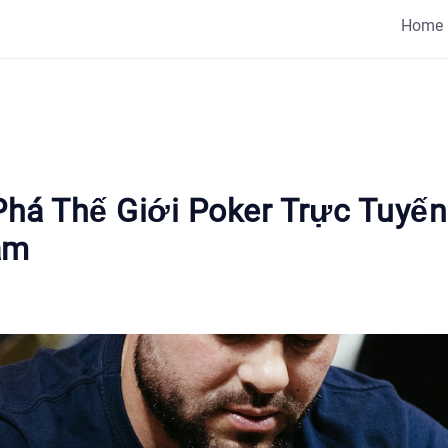
Home
há Thế Giới Poker Trực Tuyến
am