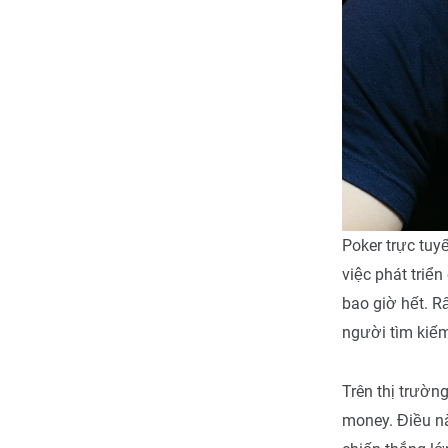
Poker trực tuy
việc phát triể
bao giờ hết. R
người tìm kiếm
Trên thị trườn
money. Điều nà