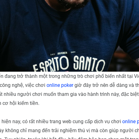
ến đang trở thành một trong những trò chơi phổ biến nhất tại V
n công nghệ, việc chơi
online poker
giờ đây trở nên dễ dàng và t
ất nhiều người chơi muốn tham gia vào hành trình này, đặc biệ
 cơ hội kiếm tiền.
g hiện nay, có rất nhiều trang web cung cấp dịch vụ chơi
online 
y không chỉ mang đến trải nghiệm thú vị mà còn giúp người ch