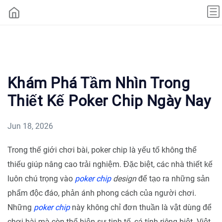
Khám Phá Tầm Nhìn Trong
Thiết Kế Poker Chip Ngày Nay
Jun 18, 2026
Trong thế giới chơi bài, poker chip là yếu tố không thể
thiếu giúp nâng cao trải nghiệm. Đặc biệt, các nhà thiết kế
luôn chú trọng vào
poker chip
design
để tạo ra những sản
phẩm độc đáo, phản ánh phong cách của người chơi.
Những
poker chip
này không chỉ đơn thuần là vật dùng để
chơi bài mà còn thể hiện sự tinh tế, cá tính riêng biệt. Việt