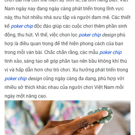
Nam ngày nay đang ngày càng phát triển trong lĩnh vực
này, thu hút nhiều nhà sưu tập và người đam mê. Các thiết
kế
poker chip
độc đáo giúp các cuộc chơi thêm phần sinh
động, thu hút. Vì thế, việc chọn lọc
poker chip
design
phù
hợp là điều quan trọng để thể hiện phong cách của bạn
trong mỗi ván bài. Chắc chắn rằng, các mẫu
poker chip
tinh xảo, sáng tạo sẽ góp phần tạo nên bầu không khí thú
vị và hấp dẫn hơn cho trò chơi. Xu hướng phát triển trong
poker chip
design
cũng ngày càng đa dạng, phù hợp với
nhiều sở thích khác nhau của người chơi Việt Nam mỗi
ngày một nâng cao.