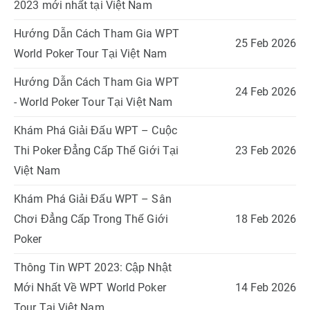
2023 mới nhất tại Việt Nam
Hướng Dẫn Cách Tham Gia WPT
25 Feb 2026
World Poker Tour Tại Việt Nam
Hướng Dẫn Cách Tham Gia WPT
24 Feb 2026
- World Poker Tour Tại Việt Nam
Khám Phá Giải Đấu WPT – Cuộc
Thi Poker Đẳng Cấp Thế Giới Tại
23 Feb 2026
Việt Nam
Khám Phá Giải Đấu WPT – Sân
Chơi Đẳng Cấp Trong Thế Giới
18 Feb 2026
Poker
Thông Tin WPT 2023: Cập Nhật
Mới Nhất Về WPT World Poker
14 Feb 2026
Tour Tại Việt Nam