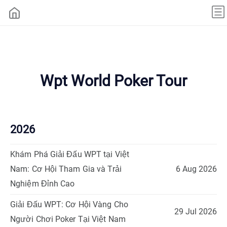
Wpt World Poker Tour
2026
Khám Phá Giải Đấu WPT tại Việt
Nam: Cơ Hội Tham Gia và Trải
6 Aug 2026
Nghiệm Đỉnh Cao
Giải Đấu WPT: Cơ Hội Vàng Cho
29 Jul 2026
Người Chơi Poker Tại Việt Nam