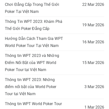
Chơi Đẳng Cấp Trong Thế Giới
22 Mar 2026
Poker Tại Việt Nam
Thông Tin WPT 2023: Khám Phá
19 Mar 2026
Thế Giới Poker Đẳng Cấp
Hướng Dẫn Cách Tham Gia WPT
16 Mar 2026
World Poker Tour Tại Việt Nam
Thông tin WPT 2023 và Những
Điểm Nổi Bật của WPT World
15 Mar 2026
Poker Tour tại Việt Nam
Thông tin WPT 2023: Những
điểm nổi bật của World Poker
3 Mar 2026
Tour tại Việt Nam
Thông tin WPT World Poker Tour
1 Mar 2026